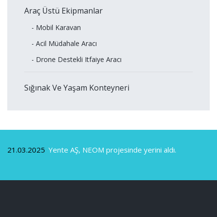
Araç Üstü Ekipmanlar
- Mobil Karavan
- Acil Müdahale Aracı
- Drone Destekli Itfaiye Aracı
Sığınak Ve Yaşam Konteyneri
21.03.2025
Yente AŞ, NEOM projesinde yerini aldı.
0
Gö