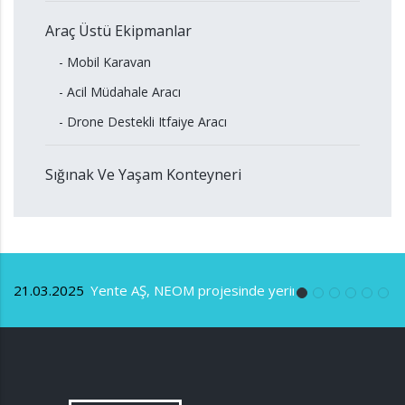
Araç Üstü Ekipmanlar
- Mobil Karavan
- Acil Müdahale Aracı
- Drone Destekli Itfaiye Aracı
Sığınak Ve Yaşam Konteyneri
öz
21.03.2025
Yente AŞ, NEOM projesinde yerini aldı.
0
Gö