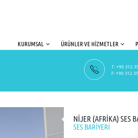
KURUMSAL
ÜRÜNLER VE HİZMETLER
T:
+90 312 35
F:
+90 312 35
NİJER (AFRİKA) SES B
SES BARİYERİ