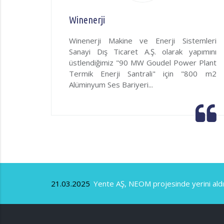
Winenerji
et LTD.
Winenerji Makine ve Enerji Sistemleri
z “Yeni
Sanayi Dış Ticaret A.Ş. olarak yapımını
 Yapım
üstlendiğimiz "90 MW Goudel Power Plant
uluk ve
Termik Enerji Santrali" için "800 m2
Alüminyum Ses Bariyeri...
21.03.2025
Yente AŞ, NEOM projesinde yerini aldı