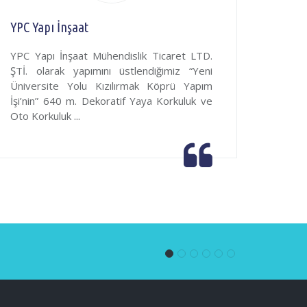
YPC Yapı İnşaat
Winen
YPC Yapı İnşaat Mühendislik Ticaret LTD.
Winen
ŞTİ. olarak yapımını üstlendiğimiz “Yeni
Sanayi
Üniversite Yolu Kızılırmak Köprü Yapım
üstlen
İşi’nin” 640 m. Dekoratif Yaya Korkuluk ve
Termi
Oto Korkuluk ...
Alümin
05.02.2025
Ye