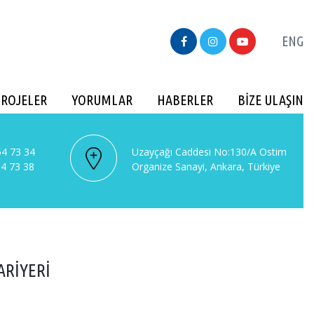
ENG
PROJELER
YORUMLAR
HABERLER
BİZE ULAŞIN
4 73 34
Uzayçağı Caddesi No:130/A Ostim
4 73 38
Organize Sanayi, Ankara, Türkiye
ARİYERİ