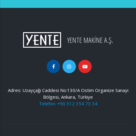
Gö
YENTE MAKİNE A.Ş.
Adres: Uzayçağı Caddesi No:130/A Ostim Organize Sanayi
Bölgesi, Ankara, Türkiye
Telefon: +90 312 354 73 34