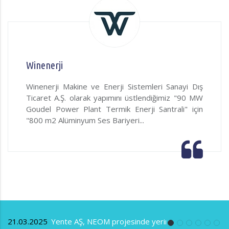
Winenerji
Winenerji Makine ve Enerji Sistemleri Sanayi Dış
Ticaret A.Ş. olarak yapımını üstlendiğimiz "90 MW
Goudel Power Plant Termik Enerji Santrali" için
"800 m2 Alüminyum Ses Bariyeri...
öz
21.03.2025
Yente AŞ, NEOM projesinde yerini aldı.
0